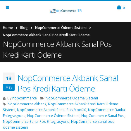
0
Home
Blog
NopCommerce Ödeme Sistemi
NopCommerce Akbank Sanal Pos Kredi Kartı Ödeme
NopCommerce Akbank Sanal Pos
Kredi Kartı Ödeme
NopCommerce Akbank Sanal
13
Pos Kredi Kartı Ödeme
May
By
nopcommerce
NopCommerce Ödeme Sistemi
NopCommerce Akbank
,
NopCommerce Akbank Kredi Kartı Ödeme
Sistemi
,
NopCommerce Akbank Sanal Pos Modülü
,
NopCommerce Banka
Entegrasyonu
,
NopCommerce Ödeme Sistemi
,
NopCommerce Sanal Pos
,
NopCommerce Sanal Pos Entegrasyonu
,
NopCommerce sanal pos
ödeme sistemi