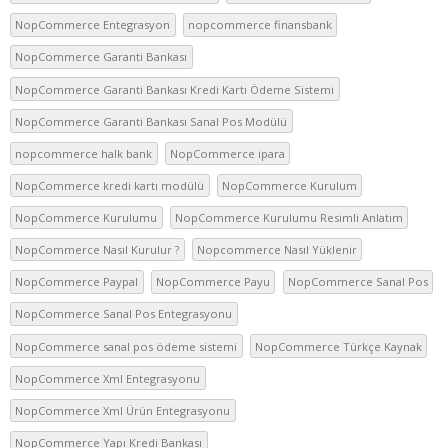
NopCommerce Entegrasyon
nopcommerce finansbank
NopCommerce Garanti Bankası
NopCommerce Garanti Bankası Kredi Kartı Ödeme Sistemi
NopCommerce Garanti Bankası Sanal Pos Modülü
nopcommerce halk bank
NopCommerce ipara
NopCommerce kredi kartı modülü
NopCommerce Kurulum
NopCommerce Kurulumu
NopCommerce Kurulumu Resimli Anlatım
NopCommerce Nasıl Kurulur ?
Nopcommerce Nasıl Yüklenir
NopCommerce Paypal
NopCommerce Payu
NopCommerce Sanal Pos
NopCommerce Sanal Pos Entegrasyonu
NopCommerce sanal pos ödeme sistemi
NopCommerce Türkçe Kaynak
NopCommerce Xml Entegrasyonu
NopCommerce Xml Ürün Entegrasyonu
NopCommerce Yapı Kredi Bankası