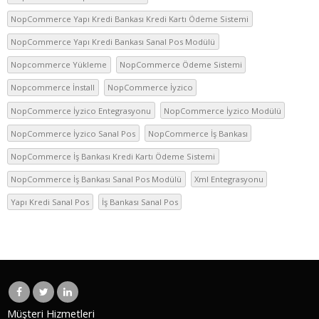
NopCommerce Yapı Kredi Bankası Kredi Kartı Ödeme Sistemi
NopCommerce Yapı Kredi Bankası Sanal Pos Modülü
Nopcommerce Yükleme
NopCommerce Ödeme Sistemi
Nopcommerce İnstall
NopCommerce İyzico
NopCommerce İyzico Entegrasyonu
NopCommerce İyzico Modülü
NopCommerce İyzico Sanal Pos
NopCommerce İş Bankası
NopCommerce İş Bankası Kredi Kartı Ödeme Sistemi
NopCommerce İş Bankası Sanal Pos Modülü
Xml Entegrasyonu
Yapı Kredi Sanal Pos
İş Bankası Sanal Pos
Müşteri Hizmetleri