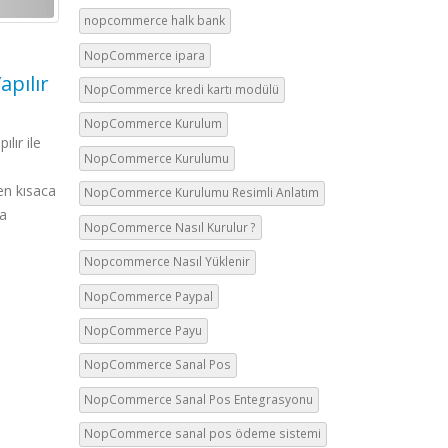
nopcommerce halk bank
nopCommerce Türkiye nopCommerc
kullanıcılarının artması için türkiye de...
NopC
NopCommerce ipara
26
read more
lır
Danı
NopCommerce kredi kartı modülü
Tem
NopCo
NopCommerce Kurulum
firmalara yöne
 ile
NopCommerce Kurulumu
olduğumuz kur
hizmetimizden 
ısaca
NopCommerce Kurulumu Resimli Anlatım
NopCommerce v
NopCommerce Nasıl Kurulur ?
bunun yanında.
Nopcommerce Nasıl Yüklenir
NopCommerce Paypal
NopCommerce Payu
NopCommerce Sanal Pos
NopCommerce Sanal Pos Entegrasyonu
NopCommerce sanal pos ödeme sistemi