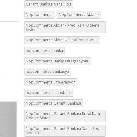
Garanti Bankası Sanal Pos
NopCommerce
NopCommerce Akbank
NopCommerce Akbank Kredi Kartı Ödeme
Sistemi
NopCommerce Akbank Sanal Pos Modülü
nopcommerce banka
NopCommerce Banka Entegrasyonu
nopcommerce bankasya
NopCommerce Entegrasyon
nopcommerce finansbank
NopCommerce Türkçe
NopCommerce Garanti Bankası
08
Kaynak Destek
NopCommerce Garanti Bankası Kredi Kartı
Eyl
Ödeme Sistemi
NopCommerce ücretisiz e-ticaret
NopCommerce Garanti Bankası Sanal Pos
yazılımı için türkçe kaynak türkçe modüller
Modülü
arıyorsunuz doğru yerdesiniz.