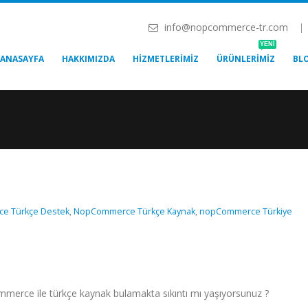
info@nopcommerce-tr.com
|
YENİ
ANASAYFA
HAKKIMIZDA
HIZMETLERIMIZ
ÜRÜNLERIMIZ
BL
e Türkçe Destek
,
NopCommerce Türkçe Kaynak
,
nopCommerce Türkiye
rce ile türkçe kaynak bulamakta sıkıntı mı yaşıyorsunuz ?