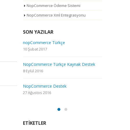
NopCommerce Ödeme Sistemi
NopCommerce Xml Entegrasyonu
SON YAZILAR
nopCommerce Türkçe
NopCommerce
10 Şubat 2017
17 Ağustos 20
NopCommerce Türkçe Kaynak Destek
No
Da
8 Eylül 2016
26
NopCommerce Destek
Nopcommerce
27 Ağustos 2016
10 Temmuz 20
ETIKETLER