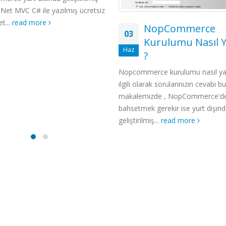
 MVC C# ile yazılmış ücretsiz
.
read more
NopCommerce
03
Kurulumu Nasıl Yapı
Haz
?
Nopcommerce kurulumu nasıl yapılır
ilgili olarak sorularınızın cevabı bu
makalemizde , NopCommerce'den k
bahsetmek gerekir ise yurt dışında
geliştirilmiş...
read more