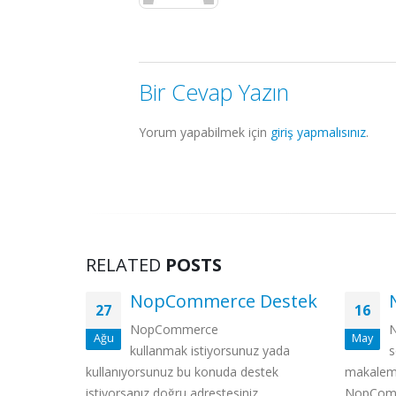
Bir Cevap Yazın
Yorum yapabilmek için
giriş yapmalısınız
.
RELATED
POSTS
NopCommerce Destek
No
27
16
NopCommerce
Nop
Ağu
May
kullanmak istiyorsunuz yada
soru
kullanıyorsunuz bu konuda destek
makalemizd
istiyorsanız doğru adrestesiniz.
NopCommerce