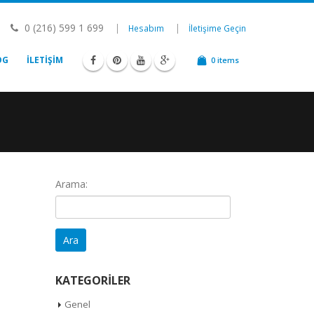
0 (216) 599 1 699
|
|
Hesabım
İletişime Geçin
OG
İLETIŞIM
0 items
Arama:
KATEGORILER
Genel