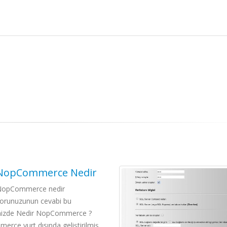
pCommerce Nedir
Commerce nedir
nuzunun cevabi bu
e Nedir NopCommerce ?
 yurt dısında geliştirilmiş